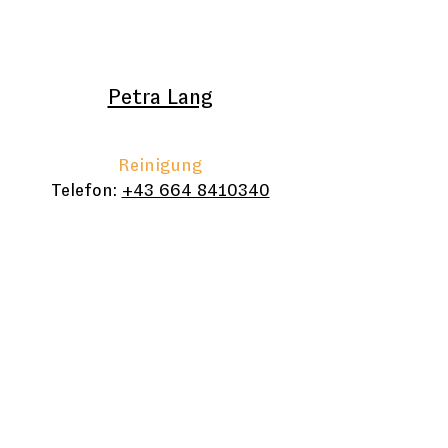
Petra Lang
Reinigung
Telefon:
+43 664 8410340
Musikschule der
Marktgemeinde Kalsdorf
bei Graz
St.-Anna-Park 1, A-
8401 Kalsdorf bei Graz